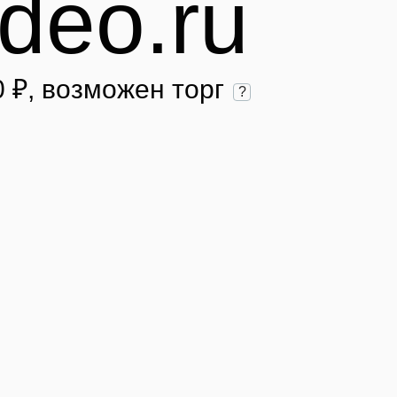
deo.ru
0 ₽
, возможен торг
?