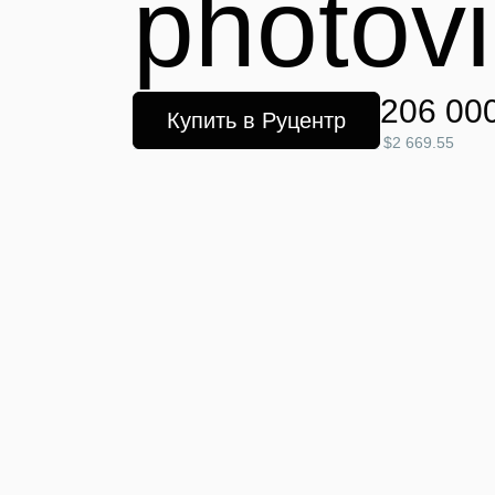
photovi
206 00
Купить в Руцентр
$2 669.55